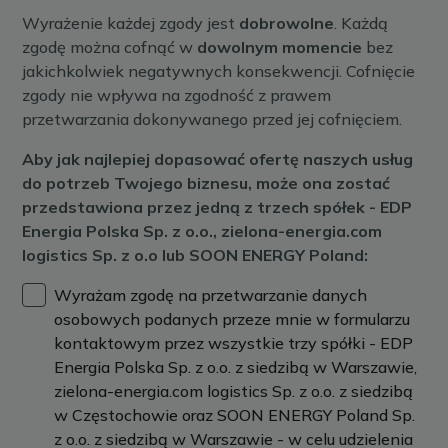
Wyrażenie każdej zgody jest
dobrowolne
. Każdą
zgodę można cofnąć w
dowolnym momencie
bez
jakichkolwiek negatywnych konsekwencji. Cofnięcie
zgody nie wpływa na zgodność z prawem
przetwarzania dokonywanego przed jej cofnięciem.
Aby jak najlepiej dopasować ofertę naszych usług
do potrzeb Twojego biznesu, może ona zostać
przedstawiona przez jedną z trzech spółek - EDP
Energia Polska Sp. z o.o., zielona-energia.com
logistics Sp. z o.o lub SOON ENERGY Poland:
Wyrażam zgodę na przetwarzanie danych
osobowych podanych przeze mnie w formularzu
kontaktowym przez wszystkie trzy spółki - EDP
Energia Polska Sp. z o.o. z siedzibą w Warszawie,
zielona-energia.com logistics Sp. z o.o. z siedzibą
w Częstochowie oraz SOON ENERGY Poland Sp.
z o.o. z siedzibą w Warszawie - w celu udzielenia