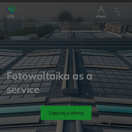
Klient
Fotowoltaika as a
service
Zapytaj o ofertę